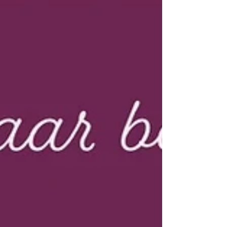
Controle wil vastzetten. Overzicht houden.
Voorkomen dat het misgaat. Regie beweegt anders.
Die luistert. Voelt waar invloed mogelijk i