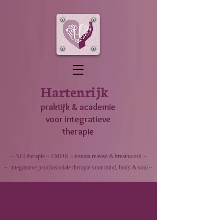
Hartenrijk
praktijk & academie
voor integratieve
therapie
~ NEI therapie ~ EMDR ~ trauma release & breathwork ~
~ integratieve psychosociale therapie voor mind, body & soul ~