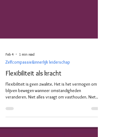
Feb 4
1 min read
Zelfcompassie&innerlijk leiderschap
Flexibiliteit als kracht
Flexibiliteit is geen zwakte. Het is het vermogen om te
blijven bewegen wanneer omstandigheden
veranderen. Niet alles vraagt om vasthouden. Niet
alles om loslaten. Soms vraagt het leven om bijstellen,
om keuzes maken terwijl de uitkomst nog niet
zichtbaar is. Juist in onvoorspelbaarheid komt de
spanning tussen controle en regie aan het licht.