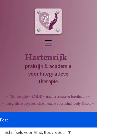
Hartenrijk
praktijk & academie
voor integratieve
therapie
~ NEI therapie ~ EMDR ~ trauma release & breathwork ~
~ integratieve psychosociale therapie voor mind, body & soul ~
Post
Schrijfsels voor Mind, Body & Soul