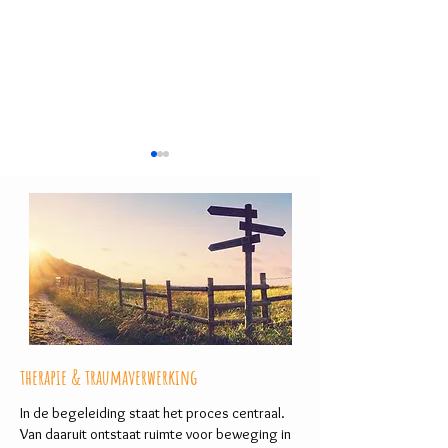
Afstand als bescherming
Het karakter als structuur
therapie & traumaverwerking
In de begeleiding staat het proces centraal.
Van daaruit ontstaat ruimte voor beweging in