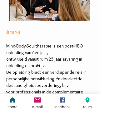
Academie
Mind-Body-Soul therapie is een post-HBO
opleiding van één jaar,
ontwikkeld vanuit ruim 25 jaar ervaring in
opleiding en praktijk.
De opleiding biedt een verdiepende reis in
persoonlijke ontwikkeling én doorleefde
deskundigheidsbevordering, bijv.
voor professionals in de complementaire
GGZ, trauma-professionals, yogadocenten en
traumasensitief coaches.
home
e-mail
facebook
route
Je ontwikkelt een integratieve manier van
werken waarin evidence- en practice-based
methoden samenkomen en leert mensen
begeleiden vanuit een holistisch perspectief
in processen van verwerking, heling en