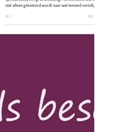
Trauma sensitiviteit ~ een
grondhouding
Trauma-sensitief werken is bij Hartenrijk naast
specialisatie, een grondhouding. Het betekent dat er
niet alleen geluisterd wordt naar wat iemand vertelt,
maar ook naar wat het lichaam laat zien en de
betekenis ervan gehoord wordt. Spanning, tempo,
adem en contact gezien wordt. Naar wat mogelijk is,
en wat nog niet. Trauma ontstaat niet door wat er
gebeurde, maar door wat er ontbrak en door wat dat
met jouw systeem deed. Veiligheid. Afstemming.
Ruimte om te reageren. Het lich