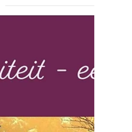
antwoord op omstandigheden waarin overzicht,
voorspelbaarheid of veiligheid ontbraken. Het is een
manier van het systeem om richting te houden
wanneer afstemming niet vanzelfsprekend was en om
houvast te creëren wanneer vertrouwen te groot
voelde. In veel levens heeft controle een belangrijke
functie gehad. Het bood structuur, gaf grip en hielp om
overeind te blijven in situaties die anders te
overweldigend waren. Vanuit die