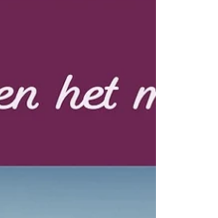
en oplossen, wordt het lichaam vaak overgeslagen.
Informatie gaat sneller dan ervaring. Het hoofd is al
verder, terwijl het lichaam nog onderweg is.
Embodiment vr