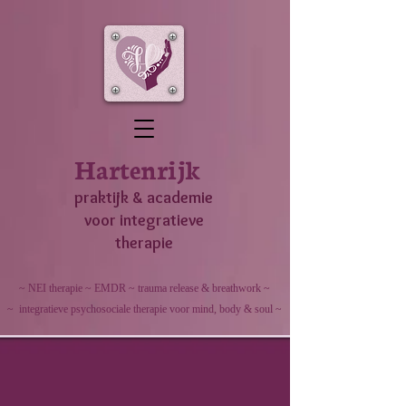
Hartenrijk
praktijk & academie
voor integratieve
therapie
~ NEI therapie ~ EMDR ~ trauma release & breathwork ~
~ integratieve psychosociale therapie voor mind, body & soul ~