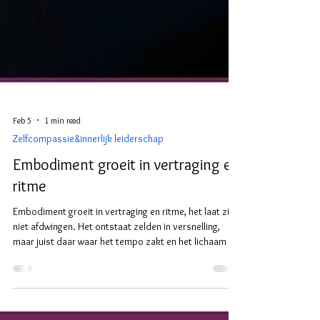
Feb 5
1 min read
Zelfcompassie&innerlijk leiderschap
Embodiment groeit in vertraging en
ritme
Embodiment groeit in vertraging en ritme, het laat zich
niet afdwingen. Het ontstaat zelden in versnelling,
maar juist daar waar het tempo zakt en het lichaam de
tijd krijgt om mee te komen. Vertraging is geen
stilstand, maar een noodzakelijke beweging terug naar
afstemming. In een wereld die gericht is op begrijpen