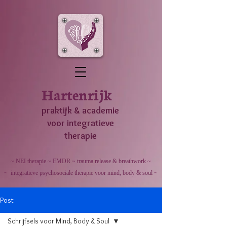
Hartenrijk
praktijk & academie
voor integratieve
therapie
~ NEI therapie ~ EMDR ~ trauma release & breathwork ~
~ integratieve psychosociale therapie voor mind, body & soul ~
Post
Schrijfsels voor Mind, Body & Soul