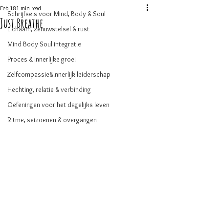
Feb 18
1 min read
Schrijfsels voor Mind, Body & Soul
Just Breathe
Lichaam, zenuwstelsel & rust
Mind Body Soul integratie
Proces & innerlijke groei
Zelfcompassie&innerlijk leiderschap
Hechting, relatie & verbinding
Oefeningen voor het dagelijks leven
Ritme, seizoenen & overgangen