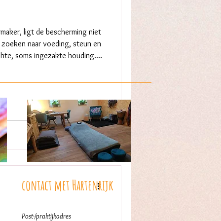
rmaker, ligt de bescherming niet
ven zoeken naar voeding, steun en
achte, soms ingezakte houding.
. Alsof verbinding nodig is om
aar omdat er ooit te weinig
weinig bedd
contact met
Hartenrijk
Post-/praktijkadres