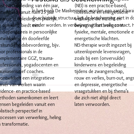
st-HBO opleiding van één jaar,
(NEI) is een practice-based,
In het boek De Maskermaker worden een aantal karak
twikkeld vanuit ruim 25 jaar
holistische en energetische
de schizoïde structuur ligt de bescherming niet in d
varing in opleiding en praktijk.
werkwijze die inzicht en
minder worden. In verdwijnen uit het volle contact. H
 opleiding biedt een
beweging kan brengen in
rdiepende reis in persoonlijke
fysieke, mentale, emotionele 
vaak zacht. Weinig spierspanning. Een houding die z
twikkeling én doorleefde
energetische klachten.
wereld. De adem hoog of nauwelijks merkbaar. Alsof 
skundigheidsbevordering, bijv.
NEI-therapie wordt ingezet bij
Niet omdat nabijheid onbelangrijk is, maar omdat het
or professionals in de
uiteenlopende levensvragen,
omplementaire GGZ, trauma-
zoals bij een (onvervulde)
ofessionals, yogadocenten en
kinderwens en begeleiding
aumasensitief coaches.
tijdens de zwangerschap,
 ontwikkelt een integratieve
rouw en verlies, burn-out, ang
nier van werken waarin
en depressie, energetische
idence- en practice-based
vraagstukken en bij thema’s
ethoden samenkomen en leert
die zich niet altijd direct
ensen begeleiden vanuit een
laten verwoorden.
listisch perspectief in
ocessen van verwerking, heling
 transformatie.