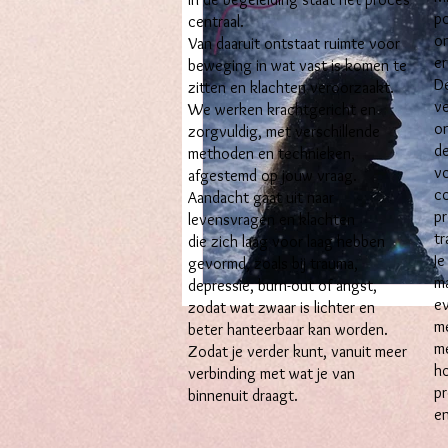
po
centraal.
on
Van daaruit ontstaat ruimte voor
er
beweging in wat vast is komen te
De
zitten en klachten veroorzaakt.
ve
We werken krachtgericht en
on
zorgvuldig, met verschillende
de
methoden en technieken,
vo
afgestemd op jouw vraag.
c
Aandacht gaat uit naar
pr
levensvragen en klachten
tr
die zich laag voor laag hebben
Je
gevormd, zoals bij trauma,
ma
depressie, burn-out of angst,
ev
zodat wat zwaar is lichter en
m
beter hanteerbaar kan worden.
m
Zodat je verder kunt, vanuit meer
ho
verbinding met wat je van
pr
binnenuit draagt.
en