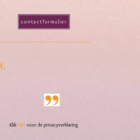
contactformulier
n,
ik
hier
voor de privacyverklaring