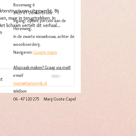
Bovenweg 6
terstructuren uitgewerkt. Bij
8435 VT Donkerbroek
oen, maar in terugtrekken. In
Ingang: zijkant perceel aan de
et lichaam vertelt dit verhaal
Herenweg.
en
ich iets terughoudt uit de
In de zwarte nieuwbouw, achter de
aanwezig zijn te veel vraagt.
woonb
oerderij.
 ooit te vroeg, te leeg
Navigeren:
Google maps
Afspraak maken? Graag via
mail
!
e-mail
st
marij@hartenrijk.nl
telefoon
06 - 47 120 275
Marij Goote Capel