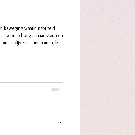
Proces & innerlijke groei
Zelfcompassie&innerlijk leiderschap
Hechting, relatie & verbinding
Oefeningen voor het dagelijks leven
n beweging waarin nabijheid
Ritme, seizoenen & overgangen
ar de orale honger naar steun en
) om te blijven samenkomen, kan
an: als wij verbonden blijven, is
. Ze verdiept wat eerder al
ructuur. Het volho