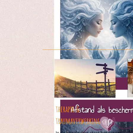
therapie &
traumaverwerking
Mi
In de begeleiding staat het proces