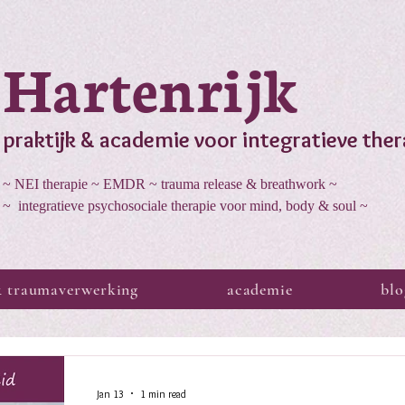
Hartenrijk
praktijk & academie voor integratieve ther
~ NEI therapie ~ EMDR ~ trauma release & breathwork ~
~ integratieve psychosociale therapie voor mind, body & soul ~
& traumaverwerking
academie
blo
Jan 13
1 min read