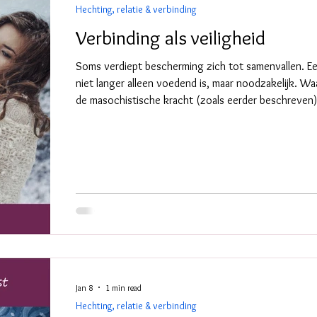
Hechting, relatie & verbinding
Verbinding als veiligheid
Soms verdiept bescherming zich tot samenvallen. Ee
niet langer alleen voedend is, maar noodzakelijk. Wa
de masochistische kracht (zoals eerder beschreven
versmelting ontstaan als houvast. Het gevoel wordt d
het veilig. Deze beweging ontstaat niet uit het niets
nodig was. De honger naar nabijheid van de orale st
Jan 8
1 min read
Hechting, relatie & verbinding