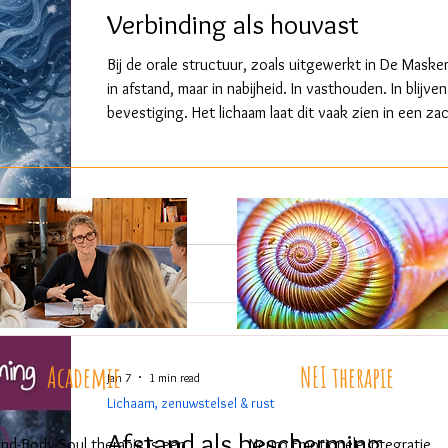
Verbinding als houvast
Bij de orale structuur, zoals uitgewerkt in De Maske
in afstand, maar in nabijheid. In vasthouden. In blij
bevestiging. Het lichaam laat dit vaak zien in een z
Een adem die zoekt. Een blik die afstemt op de ander
te kunnen bestaan. Niet omdat deze mens zwak is, m
was. Te weinig voeding, emotioneel of letterlijk. Te 
Academie
NEI therapie
Jan 7
1 min read
Lichaam, zenuwstelsel & rust
Afstand als bescherming
nd-Body-Soul therapie is een
Neuro Emotionele Integratie