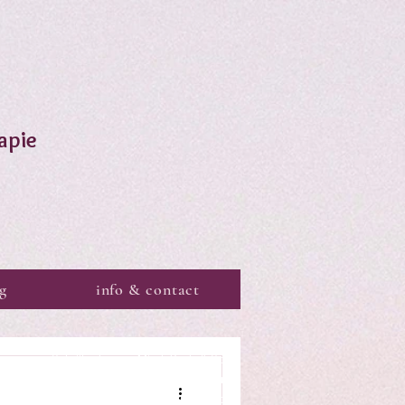
apie
g
info & contact
Schrijfsels voor Mind, Body & Soul
Lichaam, zenuwstelsel & rust
Mind Body Soul integratie