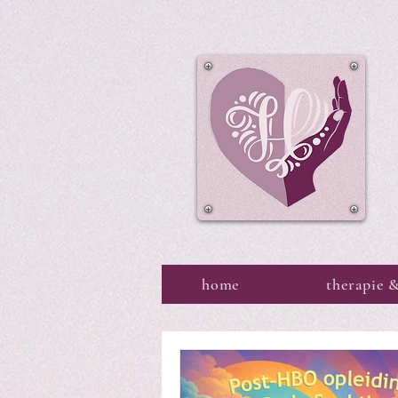
home
therapie 