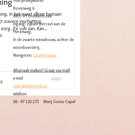
ming
Post-/praktijkadres
Bovenweg 6
ing. In het naast elkaar bestaan
8435 VT Donkerbroek
t zuivere inschatting.
Ingang: zijkant perceel aan de
zorg. Ze vult aan. Kan
Herenweg.
en
soms buiten het medische of
In de zwarte nieuwbouw, achter de
e manier van werken om
woonb
oerderij.
 niet werkt. Om afstemmen én
Navigeren:
Google maps
Afspraak maken? Graag via
mail
!
e-mail
st
marij@hartenrijk.nl
telefoon
06 - 47 120 275
Marij Goote Capel