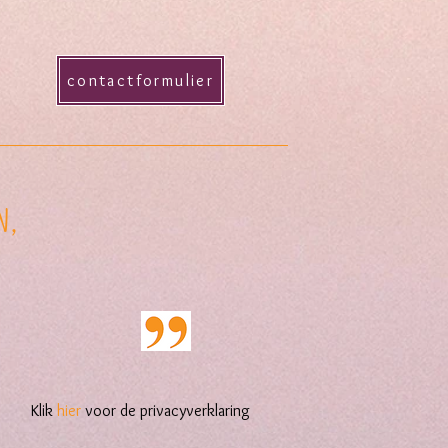
contactformulier
n,
ik
hier
voor de privacyverklaring