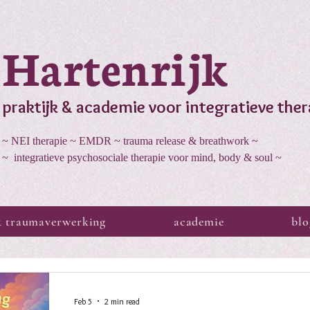
Hartenrijk
praktijk & academie voor integratieve ther
~ NEI therapie ~ EMDR ~ trauma release & breathwork ~
~ integratieve psychosociale therapie voor mind, body & soul ~
& traumaverwerking
academie
blo
Feb 5
2 min read