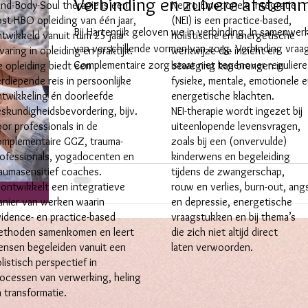
Verbinding en zuivere afstem
nd-Body-Soul therapie is een
Neuro Emotionele Integratie
st-HBO opleiding van één jaar,
(NEI) is een practice-based,
Bij Hartenrijk geloven we in verbinding. In samenwerk
twikkeld vanuit ruim 25 jaar
holistische en energetische
van verschillende vormen van zorg. Verbinding vraag
varing in opleiding en praktijk.
werkwijze die inzicht en
Complementaire zorg staat niet tegenover reguliere 
 opleiding biedt een
beweging kan brengen in
rdiepende reis in persoonlijke
fysieke, mentale, emotionele 
verdiepen, verbinden. Ze brengt lagen in beeld die 
twikkeling én doorleefde
energetische klachten.
protocollaire kader vallen. Juist daarom vraagt dez
skundigheidsbevordering, bijv.
NEI-therapie wordt ingezet bij
deskundigheid. Om weten waar je werkt, en waar je
or professionals in de
uiteenlopende levensvragen,
afbakenen. Trau
omplementaire GGZ, trauma-
zoals bij een (onvervulde)
ofessionals, yogadocenten en
kinderwens en begeleiding
aumasensitief coaches.
tijdens de zwangerschap,
 ontwikkelt een integratieve
rouw en verlies, burn-out, ang
nier van werken waarin
en depressie, energetische
idence- en practice-based
vraagstukken en bij thema’s
ethoden samenkomen en leert
die zich niet altijd direct
ensen begeleiden vanuit een
laten verwoorden.
listisch perspectief in
ocessen van verwerking, heling
 transformatie.