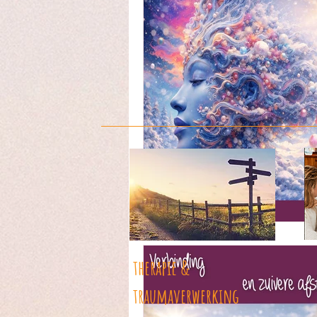
therapie &
traumaverwerking