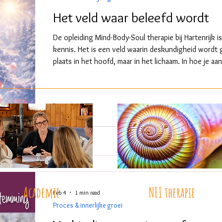
Het veld waar beleefd wordt
De opleiding Mind-Body-Soul therapie bij Hartenrijk 
kennis. Het is een veld waarin deskundigheid wordt g
plaats in het hoofd, maar in het lichaam. In hoe je a
jezelf en op de ander. Hoe je reageert wanneer het s
wanneer vertragen nodig is. Deskundigheid wordt hi
alleen, maar door belichaamde ervaring. Door kunne
Academie
NEI therapie
Feb 4
1 min read
Proces & innerlijke groei