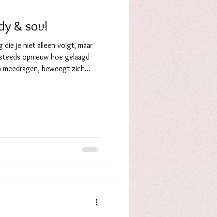
Proces & innerlijke groei
Zelfcompassie&innerlijk leiderschap
dy & soul
Hechting, relatie & verbinding
Oefeningen voor het dagelijks leven
die je niet alleen volgt, maar
Ritme, seizoenen & overgangen
ik steeds opnieuw hoe gelaagd
h meedragen, beweegt zich
, lichamelijke signalen en
erweven en beïnvloeden elkaar
k de klachten of vraagstukken