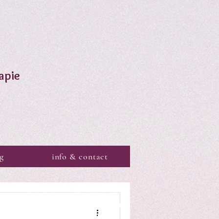
apie
g
info & contact
Schrijfsels voor Mind, Body & Soul
Lichaam, zenuwstelsel & rust
Mind Body Soul integratie