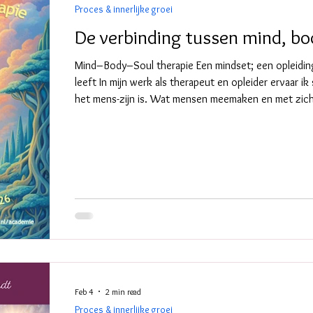
Proces & innerlijke groei
De verbinding tussen mind, bo
Mind–Body–Soul therapie Een mindset; een opleiding 
leeft In mijn werk als therapeut en opleider ervaar 
het mens-zijn is. Wat mensen meemaken en met zic
tegelijk op verschillende niveaus. Gedachten, emoties
vragen naar betekenis en richting zijn met elkaar v
voortdurend. In deze gelaagdheid ontstaan ook vaa
di
Feb 4
2 min read
Proces & innerlijke groei