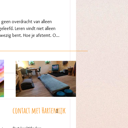
is geen overdracht van alleen
eleefd. Leren vindt niet alleen
anwezig bent. Hoe je afstemt. Op
pannend wordt en hoe je blijft
er niet gedefinieerd door weten
n voelen wat
contact met
Hartenrijk