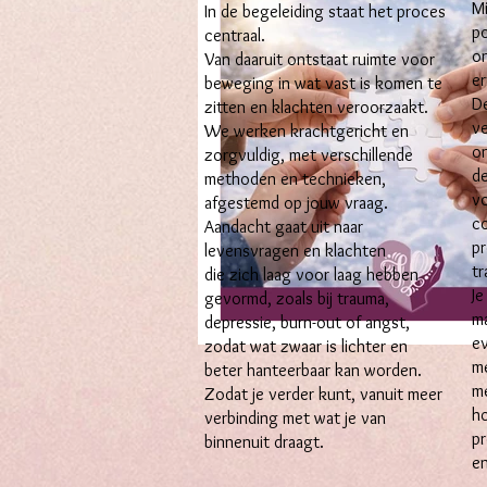
Mi
In de begeleiding staat het proces
po
centraal.
on
Van daaruit ontstaat ruimte voor
er
beweging in wat vast is komen te
De
zitten en klachten veroorzaakt.
ve
We werken krachtgericht en
on
zorgvuldig, met verschillende
de
methoden en technieken,
vo
afgestemd op jouw vraag.
c
Aandacht gaat uit naar
pr
levensvragen en klachten
tr
die zich laag voor laag hebben
Je
gevormd, zoals bij trauma,
ma
depressie, burn-out of angst,
ev
zodat wat zwaar is lichter en
m
beter hanteerbaar kan worden.
m
Zodat je verder kunt, vanuit meer
ho
verbinding met wat je van
pr
binnenuit draagt.
en